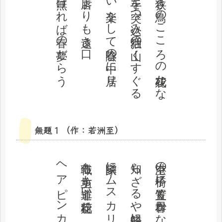
遠景の無ければ春の夢だらう
桜蘂降る唇よりも遠き口
つい楽をして春陰の中に居り
奥に手を突つ込み独活の山くすぐる
狭き狭き鳥のこころの残花かな
無題１（作：若洲至）
住職も坊主も非道い花粉症
知らざるや鶯餅にある尻を
空港の椅子に笠置く春日かな