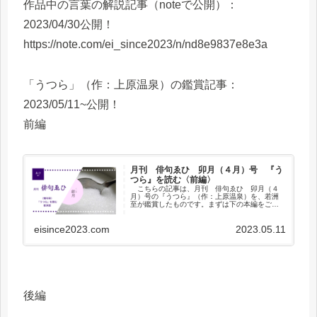
作品中の言葉の解説記事（noteで公開）：
2023/04/30公開！
https://note.com/ei_since2023/n/nd8e9837e8e3a
「うつら」（作：上原温泉）の鑑賞記事：
2023/05/11~公開！
前編
月刊 俳句ゑひ 卯月（４月）号 『う
つら』を読む〈前編〉
こちらの記事は、月刊 俳句ゑひ 卯月（４
月）号の『うつら』（作：上原温泉）を、若洲
至が鑑賞したものです。まずは下の本編をご覧
ください！スプーンの深さが変わる？ 画面を
スクロールして一番最初に表示される俳句が、...
eisince2023.com
2023.05.11
後編