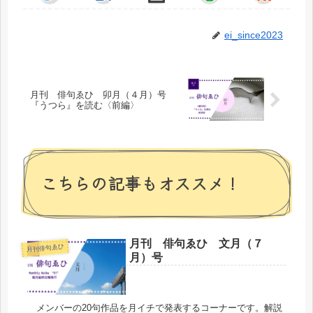
ei_since2023
月刊 俳句ゑひ 卯月（４月）号
『うつら』を読む〈前編〉
こちらの記事もオススメ！
月刊 俳句ゑひ 文月（７
月刊俳句ゑひ
月）号
メンバーの20句作品を月イチで発表するコーナーです。解説