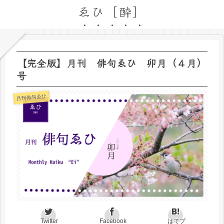
ゑひ［酔］
【完全版】月刊 俳句ゑひ 卯月（４月）
号
月刊俳句ゑひ
Twitter
Facebook
はてブ