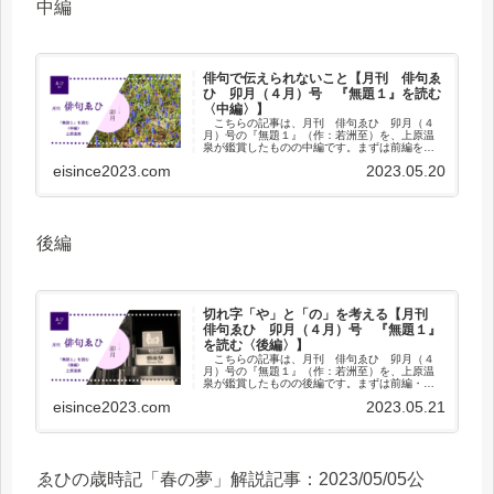
中編
俳句で伝えられないこと【月刊 俳句ゑ
ひ 卯月（４月）号 『無題１』を読む
〈中編〉】
こちらの記事は、月刊 俳句ゑひ 卯月（４
月）号の『無題１』（作：若洲至）を、上原温
泉が鑑賞したものの中編です。まずは前編をご
覧ください！月刊 俳句ゑひ 卯月（４月）
eisince2023.com
2023.05.20
号 『無題１』を読む〈前編〉は2023/05/20公
開！...
後編
切れ字「や」と「の」を考える【月刊
俳句ゑひ 卯月（４月）号 『無題１』
を読む〈後編〉】
こちらの記事は、月刊 俳句ゑひ 卯月（４
月）号の『無題１』（作：若洲至）を、上原温
泉が鑑賞したものの後編です。まずは前編・中
編をご覧ください！月刊 俳句ゑひ 卯月（４
eisince2023.com
2023.05.21
月）号 『無題１』を読む〈前編〉は
2023/05/20公開！...
ゑひの歳時記「春の夢」解説記事：2023/05/05公