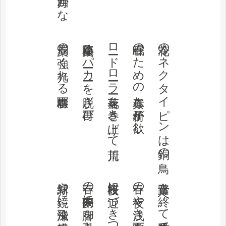
薬局の強く光れる春驟雨
桜蘂降るパーカーを脱ぎ再び
ロードローラー落花を巻き上げて荒川
春眠のための真赤な椅子が欲し
花冷のネクタイピンは銅の鳥
新緑や鏡に飛沫く歯磨粉
春の夢朱肉に脚を引き摺り込まれ
桜餅夜に近づきつつ乾く
春の夜や浅き階下を銀座線
踏青を終へて靴底見てゐたる