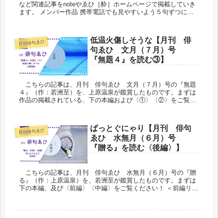
など関連記事をnoteやゑひ［酔］ホームページで掲載していき
ます。 メンバー作品 携帯電話でも見やすいよう５句ずつに分
けていますが、作品としては連続しています。...
低温火傷しそうな【月刊 俳
月刊俳句ゑひ
句ゑひ 文月（７月）号
『無題４』を読む③】
こちらの記事は、月刊 俳句ゑひ 文月（７月）号の『無題
４』（作：若洲至）を、上原温泉が鑑賞したものです。まずは
作品の掲載されている、下の本編および〈①〉〈②〉をご覧く
ださい！ 低温火傷しそうな ...
ぱっとぐにゃり【月刊 俳句
月刊俳句ゑひ
ゑひ 水無月（６月）号
『贈る』を読む〈後編〉】
こちらの記事は、月刊 俳句ゑひ 水無月（６月）号の『贈
る』（作：上原温泉）を、若洲至が鑑賞したものです。まずは
下の本編、及び〈前編〉〈中編〉をご覧ください！ ＜前編リン
ク挿入＞ ＜中編リンク挿入＞ オノマト...