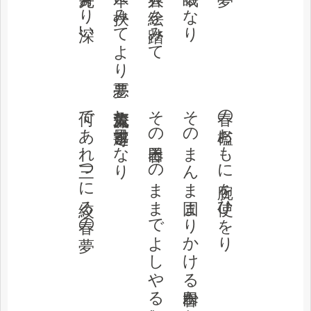
何であれ三つに絞る春の夢
大蒜先輩流し目寄越すなり
その春田そのままでよしやる気なし
そのまんま固まりかける春田かな
春の檻おもに腕を使ひをり