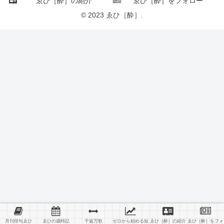
ゑひ［酔］の紹介
ゑひ［酔］をフォロー
© 2023 ゑひ［酔］.
月刊俳句ゑひ
ゑひの歳時記
千返万歌
ゼロから始める短
ゑひ［酔］の紹介
ゑひ［酔］をフォ