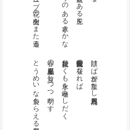
ヘアピンカーブ花の大樹をまた過る
隣家にムスカリのある寒さかな
とうめいな袋もらえる四月かな
春の風邪土産を渡しつつ明かす
新社員かくも氷を嚙みしだく
犬十数回転花の昼なれば
頷けば首が重たし四月馬鹿