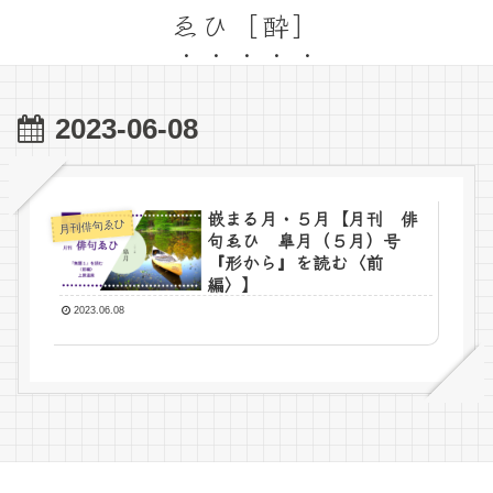
ゑひ［酔］
2023-06-08
嵌まる月・５月【月刊 俳
月刊俳句ゑひ
句ゑひ 皐月（５月）号
『形から』を読む〈前
編〉】
2023.06.08