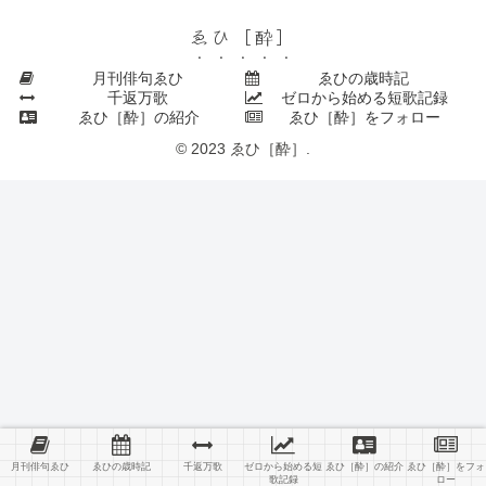
ゑひ［酔］
月刊俳句ゑひ
ゑひの歳時記
千返万歌
ゼロから始める短歌記録
ゑひ［酔］の紹介
ゑひ［酔］をフォロー
© 2023 ゑひ［酔］.
月刊俳句ゑひ
ゑひの歳時記
千返万歌
ゼロから始める短
ゑひ［酔］の紹介
ゑひ［酔］をフォ
歌記録
ロー